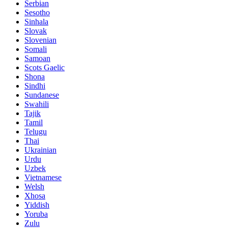
Serbian
Sesotho
Sinhala
Slovak
Slovenian
Somali
Samoan
Scots Gaelic
Shona
Sindhi
Sundanese
Swahili
Tajik
Tamil
Telugu
Thai
Ukrainian
Urdu
Uzbek
Vietnamese
Welsh
Xhosa
Yiddish
Yoruba
Zulu